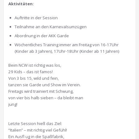
Aktivitäten:
Auftritte in der Session
Teilnahme an den Karnevalsumzügen
Abordnung in der AKK Garde
Wöchentliches Training immer am Freitag von 16-17Uhr
(Kinder ab 3 Jahren), 17Uhr-18Uhr (Kinder ab 11 Jahren)
Beim NCW ist richtig was los,
29 Kids – das ist famos!
Von 3 bis 15, wild und fein,
tanzen sie Garde und Show im Verein.
Freitags wird trainiert mit Schwung,
von vier bis halb sieben – da bleibt man
jung!
Letzte Session hieß das Ziel:
“Italien” – mit richtig viel Gefühl!
Ein Ausfl ug in die Spaßfabrik,