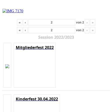
«
‹
von
2
›
»
«
‹
von
2
›
»
Session 2022/2023
Mitgliederfest 2022
Kinderfest 30.04.2022